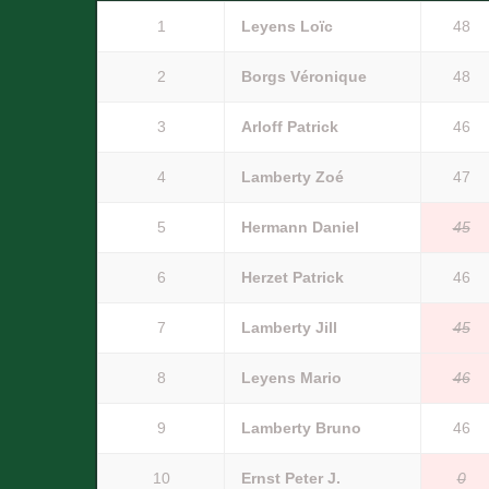
1
Leyens Loïc
48
2
Borgs Véronique
48
3
Arloff Patrick
46
4
Lamberty Zoé
47
5
Hermann Daniel
45
6
Herzet Patrick
46
7
Lamberty Jill
45
8
Leyens Mario
46
9
Lamberty Bruno
46
10
Ernst Peter J.
0