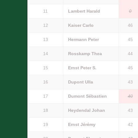
11
Lambert Harald
0
12
Kaiser Carlo
46
13
Hermann Peter
45
14
Rosskamp Thea
44
15
Ernst Peter S.
45
16
Dupont Ulla
43
17
Dumont Sébastien
40
18
Heydendal Johan
43
19
Ernst Jérémy
42