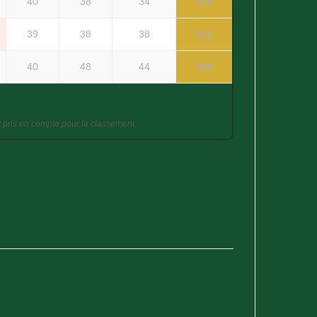
40
38
34
324
39
38
38
311
40
48
44
264
st pris en compte pour le classement.