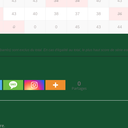
43
43
34
34
40
43
43
40
38
37
38
36
0
0
0
45
43
44
barrés) sont exclus du total. En cas d'égalité au total, le plus haut score de série e
0
Partages
re.