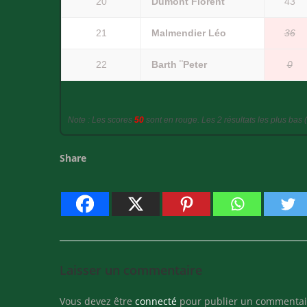
20
Dumont Florent
43
21
Malmendier Léo
36
22
Barth ¨Peter
0
Note : Les scores
50
sont en rouge. Les 2 résultats les plus bas (
Share
Laisser un commentaire
Vous devez être
connecté
pour publier un commentai