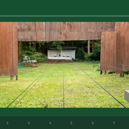
2
3
4
5
6
7