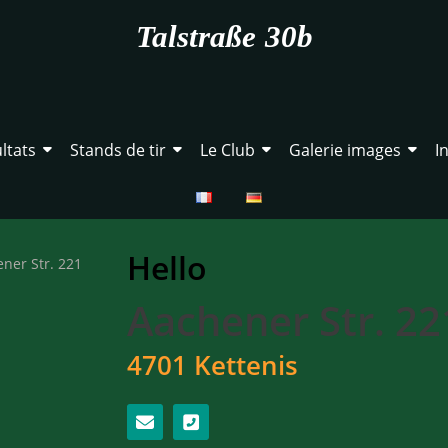
Talstraße 30b
ltats
Stands de tir
Le Club
Galerie images
I
Hello
Aachener Str. 22
4701 Kettenis