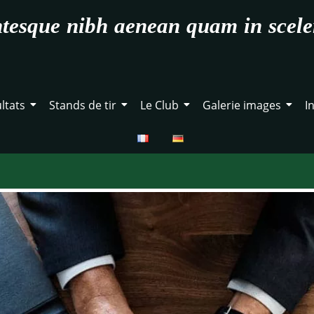
ntesque nibh aenean quam in scele
ltats
Stands de tir
Le Club
Galerie images
I