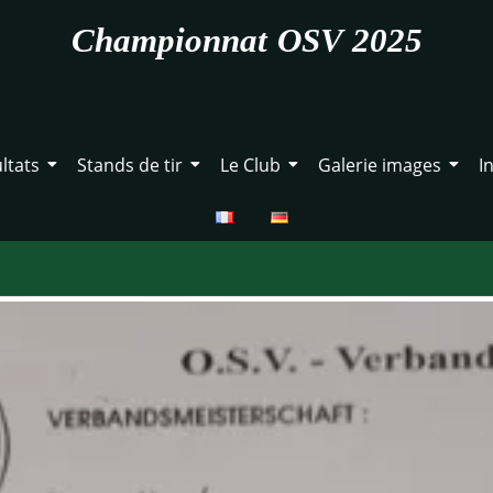
Championnat OSV 2025
ltats
Stands de tir
Le Club
Galerie images
I