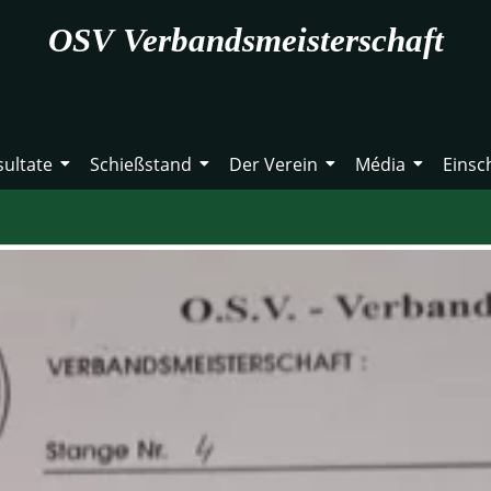
OSV Verbandsmeisterschaft
sultate
Schießstand
Der Verein
Média
Einsc