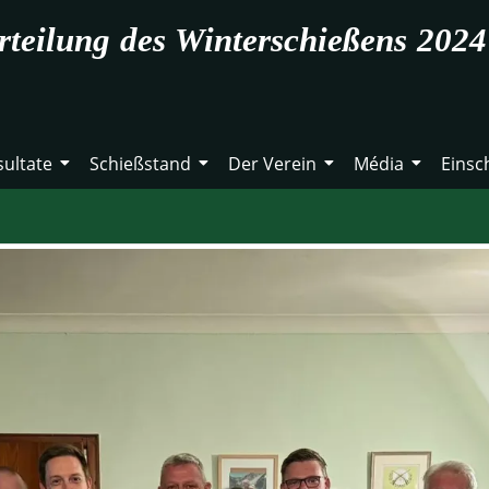
rteilung des Winterschießens 202
sultate
Schießstand
Der Verein
Média
Einsc