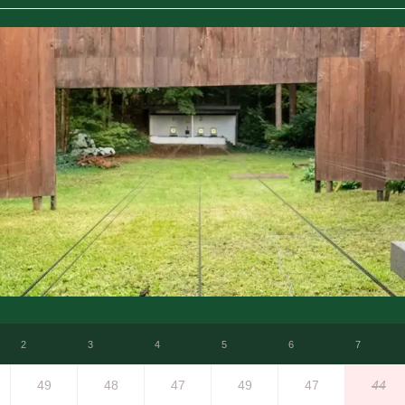
2
3
4
5
6
7
49
48
47
49
47
44