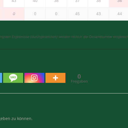
43
40
38
37
38
36
0
0
0
45
43
44
drigsten Ergebnisse (durchgestrichen) werden nicht in die Gesamtsumme eingerechn
0
Freigaben
eben zu können.