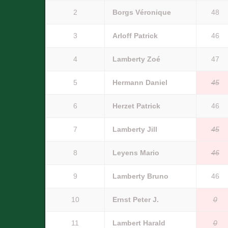
2
Borgs Véronique
48
3
Arloff Patrick
46
4
Lamberty Zoé
47
5
Hermann Daniel
45
6
Herzet Patrick
46
7
Lamberty Jill
45
8
Leyens Mario
46
9
Lamberty Bruno
46
10
Ernst Peter J.
0
11
Lambert Harald
0