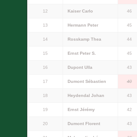
12
Kaiser Carlo
46
13
Hermann Peter
45
14
Rosskamp Thea
44
15
Ernst Peter S.
45
16
Dupont Ulla
43
17
Dumont Sébastien
40
18
Heydendal Johan
43
19
Ernst Jérémy
42
20
Dumont Florent
43