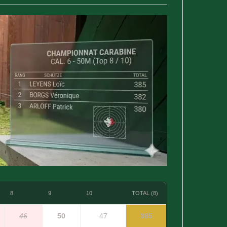
8
9
10
TOTAL (8)
46
50
47
385