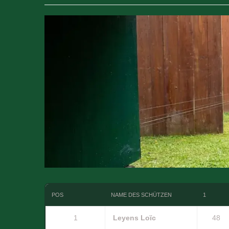
POS
NAME DES SCHÜTZEN
1
1
Leyens Loïc
48