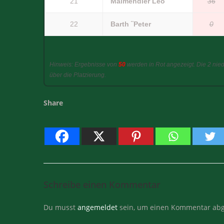
21
Malmendier Léo
36
22
Barth ¨Peter
0
Hinweis: Ergebnisse von
50
werden in Rot angezeigt. Die 2 nie
über die Platzierung.
Share
Schreibe einen Kommentar
Du musst
angemeldet
sein, um einen Kommentar abg