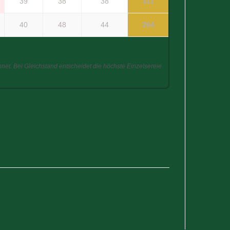
39
38
38
311
40
48
44
264
et. Bei Gleichstand entscheidet die höchste Einzelsereie