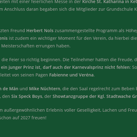
keiten mit einer feierlichen Messe in der
Kirche St. Katharina in Ke
nschluss daran begaben sich die Mitglieder zur Grundschule Kette
ätzten Freund
Herbert Nols
zusammengestellte Programm als Höhep
enis
ist zudem ein wichtiger Moment für den Verein, da hierbei die
n Meisterschaften errungen haben.
ie Feier so richtig beginnen. Die Teilnehmer hatten die Freude, 
ein junger Prinz ist, darf auch der Karnevalsprinz nicht fehlen
: S
gleitet von seinen Pagen
Fabienne und Veréna
.
n de Män
und
Mike Nüchtern
, die den Saal regelrecht zum Beben
, den
Six Speck Boys
, der
Showtanzgruppe der Kgl. Stadtwache G
m außergewöhnlichen Erlebnis voller Geselligkeit, Lachen und Fr
 schon auf 2027 freuen!