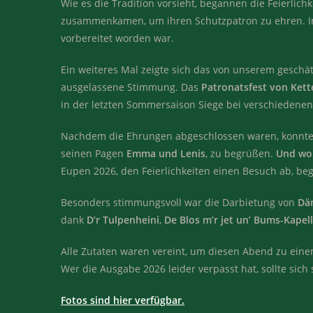
Wie es die Tradition vorsieht, begannen die Feierlich
zusammenkamen, um ihren Schutzpatron zu ehren. Im A
vorbereitet worden war.
Ein weiteres Mal zeigte sich das von unserem gesch
ausgelassene Stimmung. Das
Patronatsfest von Kett
in der letzten Sommersaison Siege bei verschiedene
Nachdem die Ehrungen abgeschlossen waren, konnte d
seinen Pagen
Emma und Lenis
, zu begrüßen.
Und wo 
Eupen 2026, den Feierlichkeiten einen Besuch ab, be
Besonders stimmungsvoll war die Darbietung von
Dä
dank
D’r Tulpenheini
,
De Blos m’r jet un’ Bums-Kapell
Alle Zutaten waren vereint, um diesen Abend zu eine
Wer die Ausgabe 2026 leider verpasst hat, sollte sich
Fotos sind hier verfügbar.