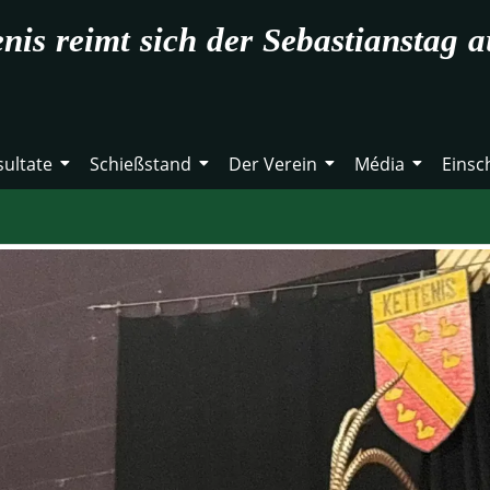
enis reimt sich der Sebastianstag a
sultate
Schießstand
Der Verein
Média
Einsc