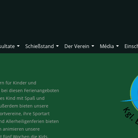
sultate
Schießstand
Der Verein
Média
Einsc
ern für Kinder und
us bei diesen Ferienangeboten
edes Kind mit Spaß und
ußerdem bieten unsere
ortvereine, ihre Sportart
nd Allerheiligenferien bieten
en animieren unsere
 fünf Wochen die Kids.